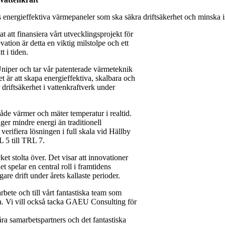
s energieffektiva värmepaneler som ska säkra driftsäkerhet och minska i
t att finansiera vårt utvecklingsprojekt för
ation är detta en viktig milstolpe och ett
t i tiden.
niper och tar vår patenterade värmeteknik
et är att skapa energieffektiva, skalbara och
driftsäkerhet i vattenkraftverk under
de värmer och mäter temperatur i realtid.
nger mindre energi än traditionell
erifiera lösningen i full skala vid Hällby
 5 till TRL 7.
et stolta över. Det visar att innovationer
 spelar en central roll i framtidens
are drift under årets kallaste perioder.
arbete och till vårt fantastiska team som
a. Vi vill också tacka GAEU Consulting för
 våra samarbetspartners och det fantastiska