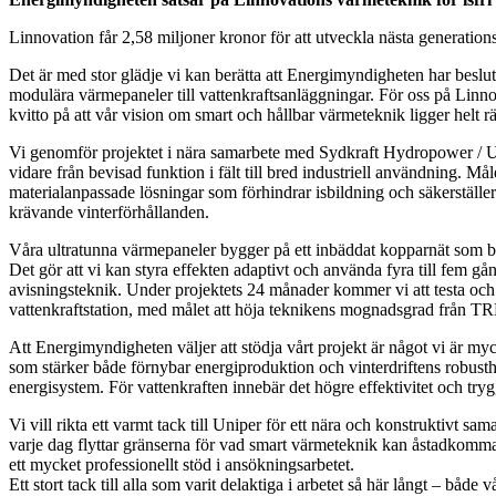
Linnovation får 2,58 miljoner kronor för att utveckla nästa generation
Det är med stor glädje vi kan berätta att Energimyndigheten har besluta
modulära värmepaneler till vattenkraftsanläggningar. För oss på Linnov
kvitto på att vår vision om smart och hållbar värmeteknik ligger helt rät
Vi genomför projektet i nära samarbete med Sydkraft Hydropower / U
vidare från bevisad funktion i fält till bred industriell användning. Mål
materialanpassade lösningar som förhindrar isbildning och säkerställer 
krävande vinterförhållanden.
Våra ultratunna värmepaneler bygger på ett inbäddat kopparnät som bå
Det gör att vi kan styra effekten adaptivt och använda fyra till fem gå
avisningsteknik. Under projektets 24 månader kommer vi att testa och v
vattenkraftstation, med målet att höja teknikens mognadsgrad från TRL
Att Energimyndigheten väljer att stödja vårt projekt är något vi är myck
som stärker både förnybar energiproduktion och vinterdriftens robusthet
energisystem. För vattenkraften innebär det högre effektivitet och trygg
Vi vill rikta ett varmt tack till Uniper för ett nära och konstruktivt sam
varje dag flyttar gränserna för vad smart värmeteknik kan åstadkomm
ett mycket professionellt stöd i ansökningsarbetet.
Ett stort tack till alla som varit delaktiga i arbetet så här långt – både