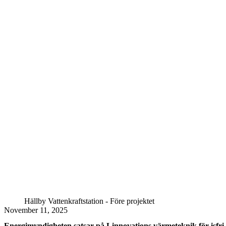
Hällby Vattenkraftstation - Före projektet
November 11, 2025
Energimyndigheten satsar på Linnovations värmeteknik för isfri 